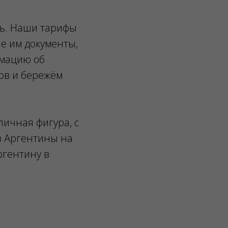
ь. Наши тарифы
е им документы,
рмацию об
ов и бережём
личная фигура, с
з Аргентины на
ргентину в