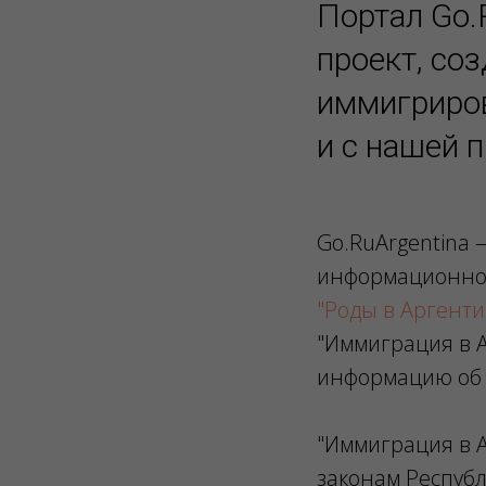
Портал Go.
проект, соз
иммигриров
и с нашей 
Go.RuArgentina —
информационного
"Роды в Аргенти
"Иммиграция в А
информацию об 
"Иммиграция в 
законам Респуб