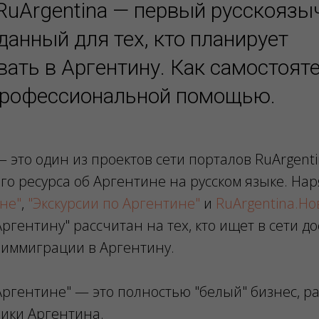
RuArgentina — первый русскояз
данный для тех, кто планирует
ать в Аргентину. Как самостояте
профессиональной помощью.
 это один из проектов сети порталов RuArgentin
 ресурса об Аргентине на русском языке. Нар
не"
,
"Экскурсии по Аргентине"
и
RuArgentina.Но
ргентину" рассчитан на тех, кто ищет в сети д
иммиграции в Аргентину.
Аргентине" — это полностью "белый" бизнес, 
лики Аргентина.