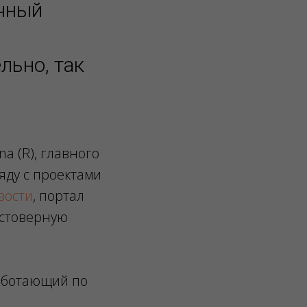
ычный
льно, так
a (R), главного
яду с проектами
вости
, портал
остоверную
работающий по