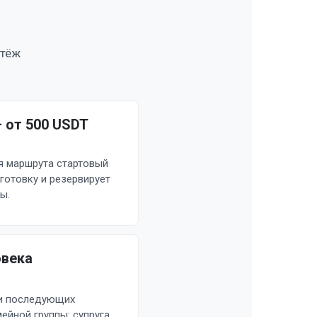
атёж
 от 500 USDT
 маршрута стартовый
готовку и резервирует
ы.
овека
 и последующих
ейной группы: супруга,