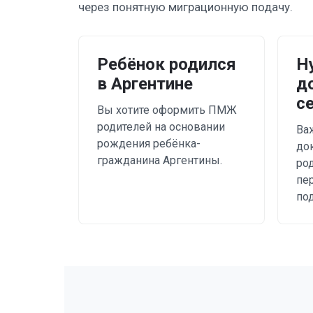
через понятную миграционную подачу.
Ребёнок родился
Н
в Аргентине
д
с
Вы хотите оформить ПМЖ
родителей на основании
Ва
рождения ребёнка-
до
гражданина Аргентины.
ро
пе
под