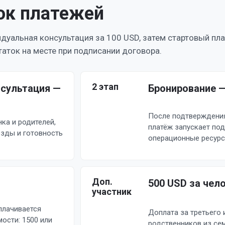
ок платежей
идуальная консультация за 100 USD, затем стартовый пл
аток на месте при подписании договора.
2 этап
сультация —
Бронирование —
После подтверждения
ка и родителей,
платёж запускает под
езды и готовность
операционные ресурс
Доп.
500 USD за чел
участник
плачивается
Доплата за третьего
ости: 1500 или
родственников из сем